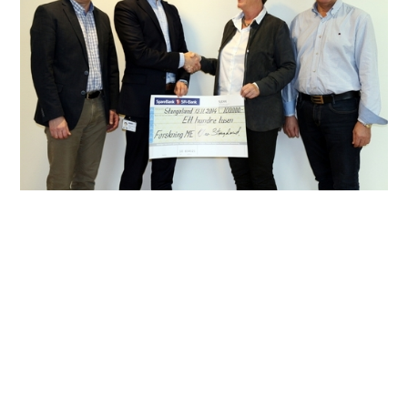
Det er mange i Norge som lider av kronisk
utmattelsessyndrom (ME/CFS). Årets julegave fra
Stangeland Maskin går til å øke kapasiteten i
forskerteamet som jobber med å hjelpe ME-pasienter på
ulike måter:
– Forklare sykdomsmekanismene.
– Utvikle en diagnostisk test.
– Effektiv behandling.
– Tilby en behandling med betydelig lavere