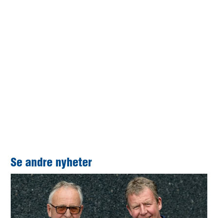
samfunnskostnad.
Rent praktisk vil de 100 000 kronene bli brukt til utstyr,
analyser, reagenser og delvis frikjøp av forskere og
støttepersonell.
I stedet for å gi julegaver til kunder og
samarbeidspartnere ønsker Stangeland Maskin på
denne måten å støtte det viktige arbeidet som
forskerteamet gjør. Ifølge Sigurd Grayston Skjørestad,
som jobber med sponsorarbeid for forskerteamet, er
forskningsteamet helt avhengige av bidrag fra sponsorer.
Se andre nyheter