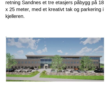
retning Sandnes et tre etasjers påbygg på 18
x 25 meter, med et kreativt tak og parkering i
kjelleren.
– På taket skal det være hage med et drivhus og
utemiljø, og målet er at det skal være en plass hvor folk
kan samles for en pause eller en kreativ prosess, sier