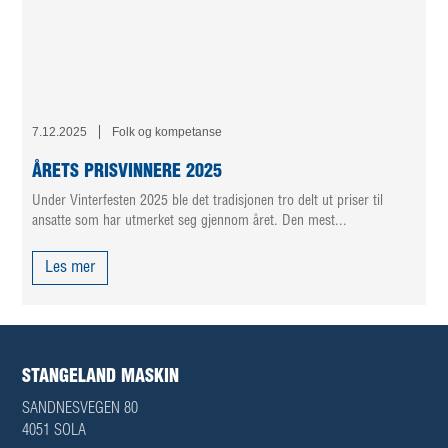
7.12.2025
Folk og kompetanse
ÅRETS PRISVINNERE 2025
Under Vinterfesten 2025 ble det tradisjonen tro delt ut priser til
ansatte som har utmerket seg gjennom året. Den mest...
Les mer
STANGELAND MASKIN
SANDNESVEGEN 80
4051 SOLA