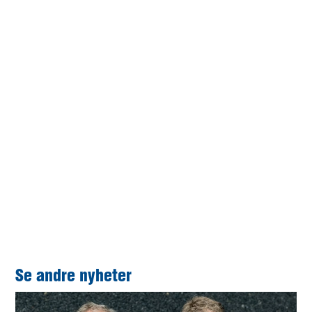
innholdsfortegnelsen, og fra sidegrafikken nederst på
hver side.
• Til slutt, gå ikke glipp av baksiden av rapporten.
En stor takk til våre flotte kollegaer, som hver dag skaper
kulturen og resultatene våre i Stangeland Maskin!
her
Hele rapporten kan du lese
. Vi håper du finner den
informativ og nyttig.
Se andre nyheter