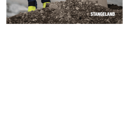
Målet med fagrapporten er å:
• Fortelle om viktige sider av vår hverdag og våre
prestasjoner.
• Gi et ærlig bilde av hvor vi står.
• Vise tema for læring og veien videre.
• Være ett av grunnlagene for arbeidsprogrammet 2025
for hms-ks-ym.
Tips for å lese rapporten:
• Rapporten er best å lese på fullskjerm på din pc.
• Bruk gjerne de aktive lenkene inne i Fagrapporten, for
mer informasjon fra nettsidene våre.
• Bla gjerne digitalt mellom sidene fra