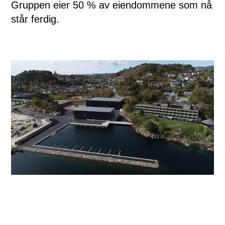
Gruppen eier 50 % av eiendommene som nå
står ferdig.
– Det er det største båthotellet som finnes mellom
Sandnes og Grimstad. Dette blir et fantastisk anlegg som
legger til rette for et enkelt båthold. I tillegg blir det god