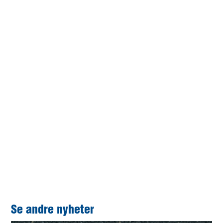
Tungbrygga er dimensjonert for å tåle en 160 tonns
mobilkran som løfter de største båtene på land, mens en
gaffeltruck med en løftehøyde på 16 meter kjører båtene
inn til «rommene» sine. Det er den samme trucken som
også kan senke de seks meter lange gaflene under
vannet, og løfte båter opp til 35 fot direkte opp av vannet.
Stedlig masse er bruk til plastring av moloen ved
anlegget.
Hele anlegget har en prislapp på nærmere 50 millioner,
og det er brukt lokale leverandører på arbeidet. Brødrene
Thorkildsen har stått for grunnarbeidet, og Lista Bygg har
stått for bygningene.
Og, for den som kanskje lurer: Ja, det er fortsatt ledig
«hotellrom» til båten din!
Se andre nyheter