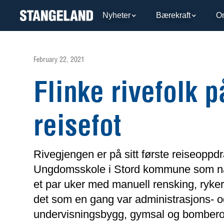
Nyheter
Bærekraft
O
February 22, 2021
Flinke rivefolk p
reisefot
Rivegjengen er på sitt første reiseoppd
Ungdomsskole i Stord kommune som nå s
et par uker med manuell rensking, ryke
det som en gang var administrasjons- 
undervisningsbygg, gymsal og bombe