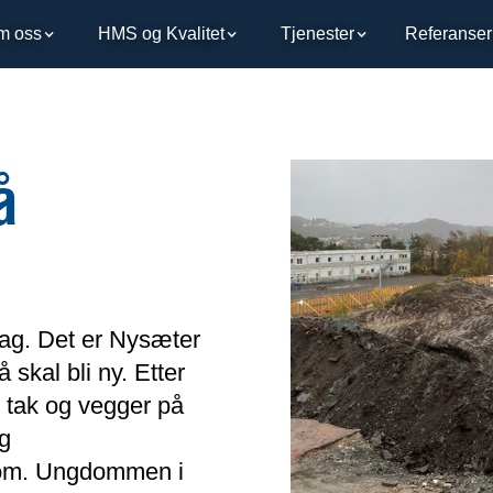
m oss
HMS og Kvalitet
Tjenester
Referanser
å
rag. Det er Nysæter
kal bli ny. Etter
r tak og vegger på
og
rom. Ungdommen i