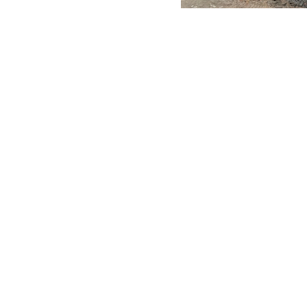
tservice
som har totalentreprisen på den nye skolen, so
er. Leveransen for betongselskapet inkluderer også 25 
Byggherre er Stord kommune
sishall.
.
Birkeland
everer rivetjenetester til
, som har kontrakt 
t er 4.200 m2 med bygningsmasse bestående av tre, bet
r bladet går i trykken november 2020, er arbeidet ferdig.
esultat av konsernsynergier, sier Jørgen Evjen, som er p
tangeland. Totalentreprenøren GL prosjektservice er Kar
ngeland leverer tjenester på deres byggeplasser, om enn