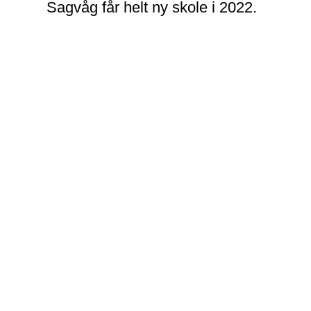
Sagvåg får helt ny skole i 2022.
GL prosjek
Det er
317 millioner kron
flerbrukshall og ba
Stangeland Maskin l
grunnarbeidet. De
skal fjernes, og nå
– Oppdraget er et r
riveavdelingen i S
er første gang Sta
Birkeland.