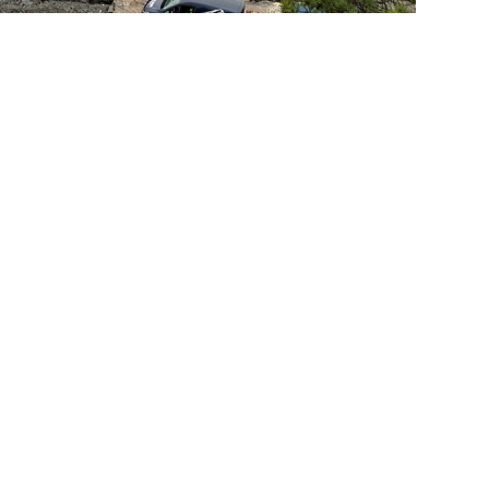
m har en verdi på
meters basseng,
med GL på
ong og stål som
rosjektleder for
møy-basert, og det
 under vingene til