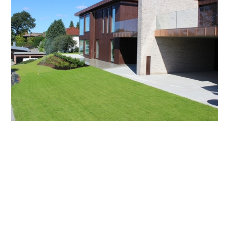
Stangeland Maskin har gravd ut tomta og fylt inntil med
stedlig- og kortreist masse fra sykehustomta.
Morten Nordmark er formann i
anleggsgartneravdelingen, og har brukt både 8, 14 og 20
tonns gravemaskin for utgraving, masseutskiftning og
grunnarbeidet.
Normark har ofte ansvar for oppdrag hvor det innebærer
masseutskiftning og grunnarbeid, og han trives godt når