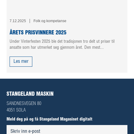
7.12.2025
Folk og kompetanse
ÅRETS PRISVINNERE 2025
Under Vinterfesten 2025 ble det tradisjonen tro delt ut priser til
ansatte som har utmerket seg gjennom året. Den mest...
Les mer
STANGELAND MASKIN
SANDNESVEGEN 80
4051 SOLA
Meld deg på og få Stangeland Magasinet digitalt