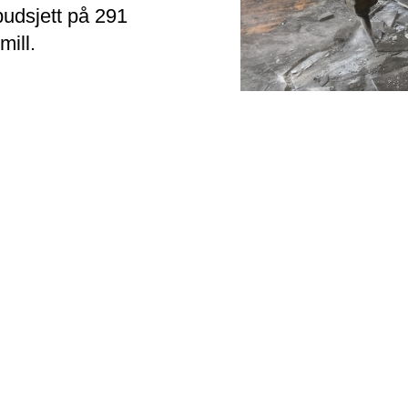
udsjett på 291
mill.
t i 1962, og har en grunnflate på 6.000 m2. Det er mye h
art for en massiv oppgradering. Stangeland Maskin har fåt
assen for rehabiliteringen.