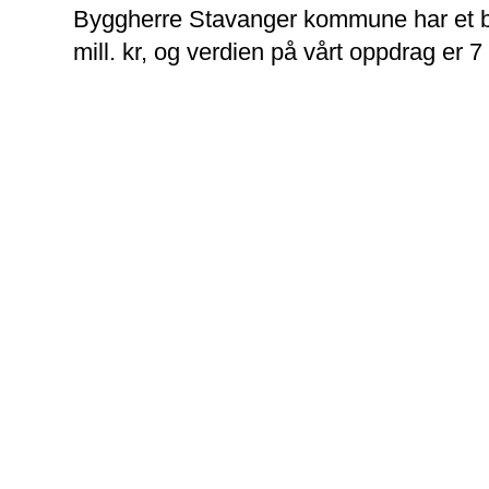
Byggherre Stavanger kommune har et b
mill. kr, og verdien på vårt oppdrag er 7 
Rådhuset ble bygge
og nå nå er det kl
klargjøre bygningm