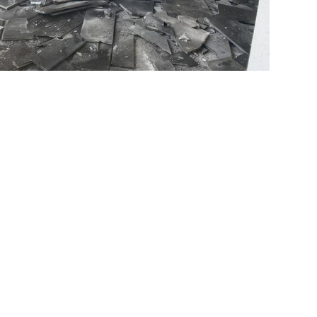
istorie i veggene,
t i oppdrag å