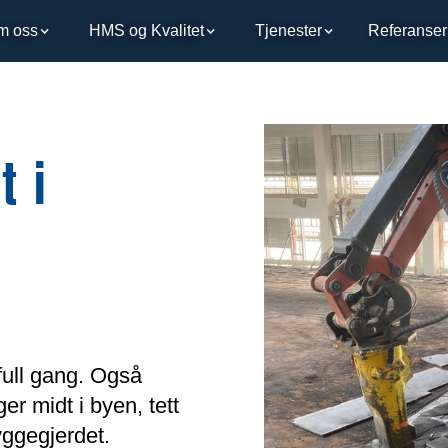
m oss
HMS og Kvalitet
Tjenester
Referanser
t i
full gang. Også
er midt i byen, tett
yggegjerdet.