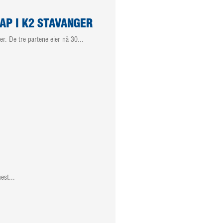
P I K2 STAVANGER
 De tre partene eier nå 30...
est...