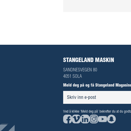
STANGELAND MASKIN
SANDNESVEGEN 80
4051 SOLA
Meld deg på og få Stangeland Magasine
Ved å klikke 'Meld deg på' bekrefter du at du godt