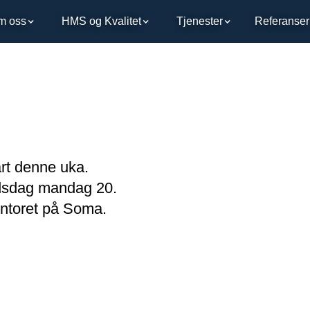
m oss
HMS og Kvalitet
Tjenester
Referanser
2
rt denne uka.
idsdag mandag 20.
ontoret på Soma.