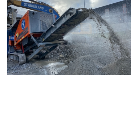
Det var prosjektleder Jørgen Evjen i riveavdelingen som
først omtalte den mobile betongknuseren som «den lille
rakkeren». Navnet skjemmer ingen, for her snakker vi om
en maskin med stor appetitt.
– Den tygger seg gjennom alt,
og knuser alt den blir foret