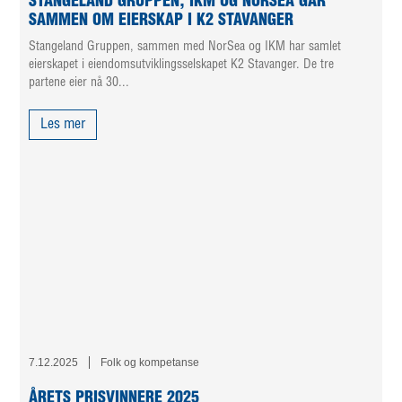
STANGELAND GRUPPEN, IKM OG NORSEA GÅR
SAMMEN OM EIERSKAP I K2 STAVANGER
Stangeland Gruppen, sammen med NorSea og IKM har samlet
eierskapet i eiendomsutviklingsselskapet K2 Stavanger. De tre
partene eier nå 30...
Les mer
7.12.2025
Folk og kompetanse
ÅRETS PRISVINNERE 2025