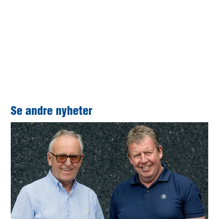
Dette er "bakdøra", som også fører deg inn til Brøyt-museet.
Se andre nyheter