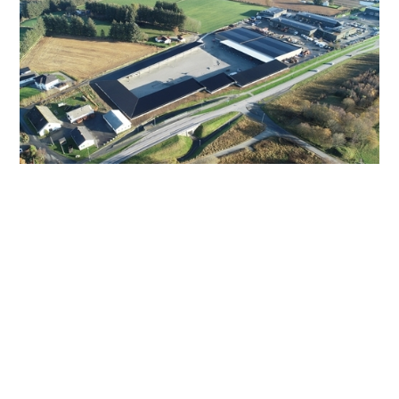
Den grønne gressmatta som tidligere lå mellom
Stangelands hovedkvarter og Rogaland Krigshistoriske
Museum, er nå erstattet med hellebelagt uteområde med
carport- og garasjeanlegg. Området er på 14.200 m2,
herav 6.000 m2 er carport- og garasjeanlegg, og 8.200
m2 er uteområde.
– I midten av november var anleggsgartnerne i gang med
å legge belegg, sier prosjektleder Sigbjørn Tveiten. Det
er tross alt mye som skal legges, men det går unna og
det legges 1.000 m2 hver dag, sier han.