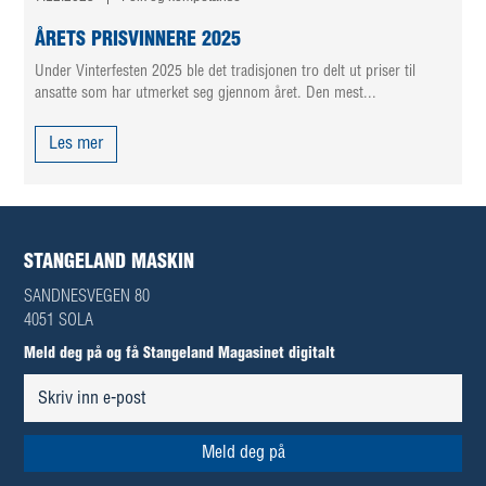
ÅRETS PRISVINNERE 2025
Under Vinterfesten 2025 ble det tradisjonen tro delt ut priser til
ansatte som har utmerket seg gjennom året. Den mest...
Les mer
STANGELAND MASKIN
SANDNESVEGEN 80
4051 SOLA
Meld deg på og få Stangeland Magasinet digitalt