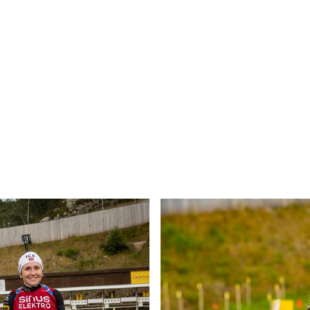
r vi, sier Tove Ree, sponsoransvarlig i Stangeland Maski