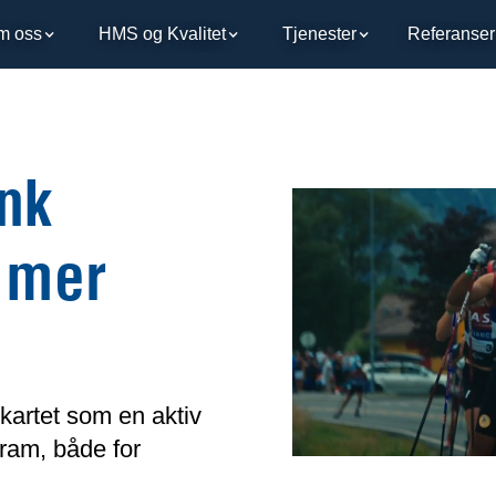
m oss
HMS og Kvalitet
Tjenester
Referanser
ink
 mer
kartet som en aktiv
ram, både for