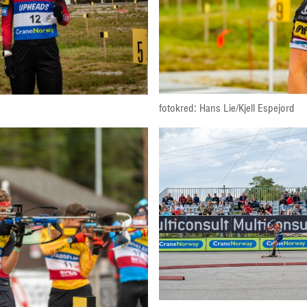
fotokred: Hans Lie/Kjell Espejord