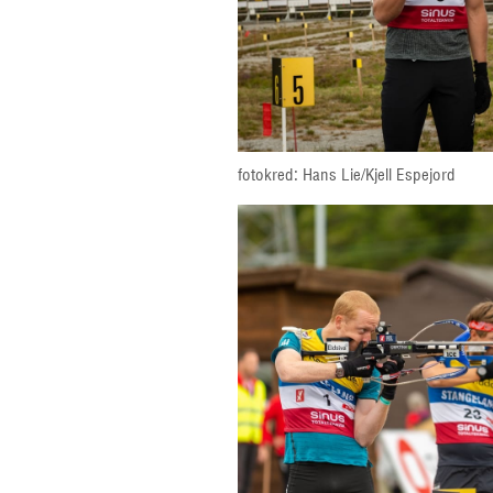
fotokred: Hans Lie/Kjell Espejord