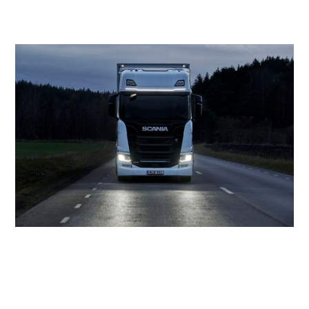
Med oppstart 1. januar 2024 har Stangeland Maskin
vunnet jobben med å frakte rundt 27.000 årlige tonn med
avfallsfraksjoner mellom IVARs gjenvinningsstasjoner på
Nord-Jæren og i Ryfylke. Jobben skal skje med