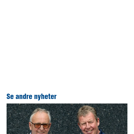
dato er elektrisk drivlinje neste naturlige steg for å bedre
miljøavtrykket.
–Nå følte vi at tiden var inne, for utstyret og
batterikapasiteten har blitt såpass mye bedre. Nå tenkte
vi at her kan vi få til noe, sier Kjell Arild.
På sikt er også ambisjonen vår at nevnte solcelleanlegg
skal kunne levere strøm til en planlagt ladestasjon for
tunge kjøretøy ved hovedkontoret vårt på Soma.
Se andre nyheter