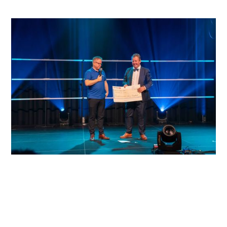
«Årets julegave» er et av årets store høydepunkt for oss i
Stangeland. Julegaven, en pengegave pålydende
100.000 kroner, deles ut til gode formål som våre ansatte
nominerer. Stangelands ansatte er samfunnsengasjerte.
Forslagene som kommer inn hvert år er gode, og jobben