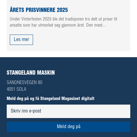
ÅRETS PRISVINNERE 2025
Under Vinterfesten 2025 ble det tradisjonen tro delt ut priser til
ansatte som har utmerket seg gjennom året. Den mest...
Les mer
STANGELAND MASKIN
SANDNESVEGEN 80
4051 SOLA
Meld deg på og få Stangeland Magasinet digitalt