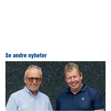
opplevelse. Arbeidet de gjør, i dette tilfellet å gi en
meningsfylt opplevelse for både barn og foreldre i en
fryktelig vanskelig tid, er arbeid som inspirerer oss. Det
er derfor en glede for oss i Stangeland å få overrekke
årets julegave til Ønsketransporten.
Se andre nyheter