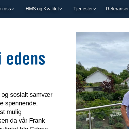
m oss
HMS og Kvalitet
Tjenester
Referanser
i edens
n og sosialt samvær
oe spennende,
st mulig
sen da vår Frank