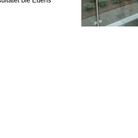
sultatet ble Edens
ed på Lista i Farsund kommune på Sørlandet. Mange av o
 amerikansk kultur og den herlige, avslappa sørlandss
, er at Edens Have er plassert her.
s selvsagt Eva, men her finnes også 90 ulike blomster- o
itt, skifer, betong, cortenstål og dansk elvesingel.