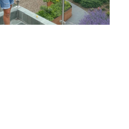
ss assosierer
temningen. Det du
g plantesorter,