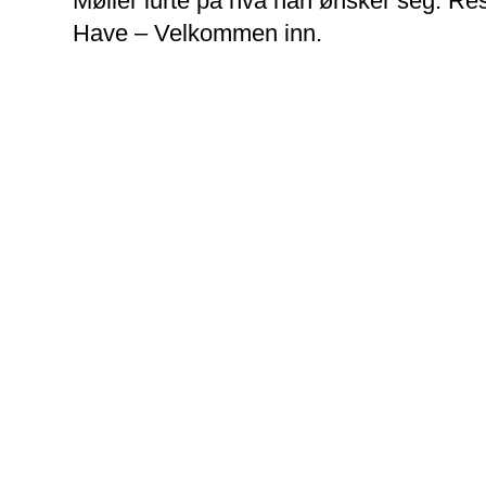
Møller lurte på hva han ønsker seg. Re
Have – Velkommen inn.
Vanse er et tettst
gjerne området med
kanskje ikke visste
I Edens Have finne
sildrene vann, gran