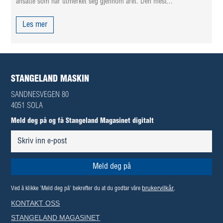
ansatte som har utmerket seg gjennom året. Den mest...
Les mer
STANGELAND MASKIN
SANDNESVEGEN 80
4051 SOLA
Meld deg på og få Stangeland Magasinet digitalt
brukervilkår
Ved å klikke 'Meld deg på' bekrefter du at du godtar våre
.
KONTAKT OSS
STANGELAND MAGASINET