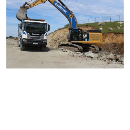
Rogaland Fylkeskommune er byggherre for bygging av
ny bussvei langs Fv. 44 mellom Diagonalen og
Gauselstasjon i Stavanger kommune. Utbyggingen skal
gi bedre fremkommelighet for kollektivtrafikken.
Ved åpningen av innleverte tilbud har Stangeland
Maskin lavest pris på ca 277 millioner eks mva.