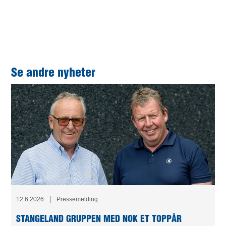
Einar Joa og Glenn Time har jobbet i fire uke med å besvare tilbudet
Se andre nyheter
12.6.2026
Pressemelding
STANGELAND GRUPPEN MED NOK ET TOPPÅR