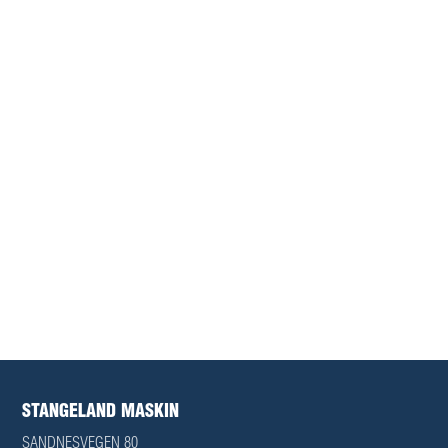
FYLKESVEG 44 - SKJÆRINGEN
Opparbeidelse av ny 400 m lang firefeltvei gjennom
Skjæringen der to av feltene er forbeholdt kollektivtrafikk.
Les mer
STANGELAND MASKIN
SANDNESVEGEN 80