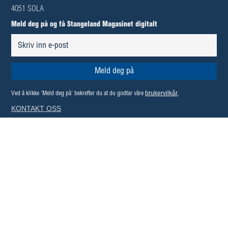
4051 SOLA
Meld deg på og få Stangeland Magasinet digitalt
brukervilkår
Ved å klikke 'Meld deg på' bekrefter du at du godtar våre
.
KONTAKT OSS
STANGELAND MAGASINET
PERSONVERN OG COOKIES
SERTIFISERINGER:
FAIR TRANSPORT SERTIFIKAT
LEDELSESSYSTEM FOR ARBEIDSMILJØ ISO 45001:2023
LEDELSESSYSTEM FOR KVALITET ISO 9001:2015
LEDELSESSYSTEM FOR MILJØ ISO 14001:2015