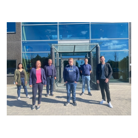
Den store pågangen til de 60 studieplassene innen
anleggsteknikk ved Øksnevad Videregående skule