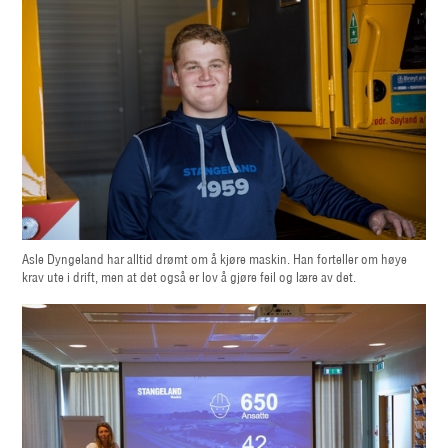
Asle Dyngeland har alltid drømt om å kjøre maskin. Han forteller om høye
krav ute i drift, men at det også er lov å gjøre feil og lære av det.