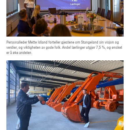
Personalleder Mette Idland forteller gjestene om Stangeland sin visjon og
verdier, og viktigheten av gode folk. Andel lærlinger utgjør 7,5 %, og ønsket
er å øke andelen.