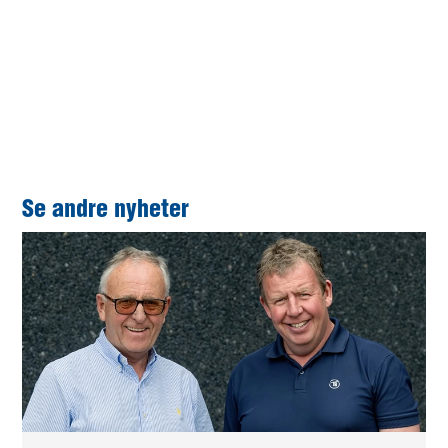
Catrine Utne Pettersen, fagopplæringssjef i
Rogaland fylkeskommune. (Foto: Morten
Helliesen)
Se andre nyheter