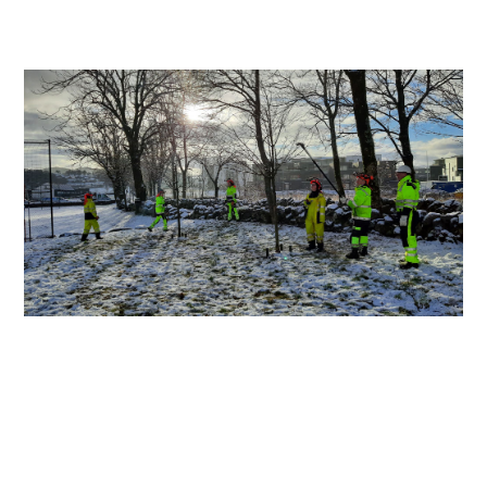
– Det er givende å arrangere kurs for så deltakere som er
så interessert, sier kursholder Oluf Martinius Brand, og
skryter av «elvene» sine. Som arborist har han
inngående kunnskap om trepleie, og kurset som tilbys tar
for seg innledende teori og to dager praksis ute i felt.