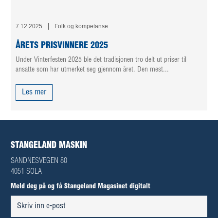
7.12.2025
Folk og kompetanse
ÅRETS PRISVINNERE 2025
Under Vinterfesten 2025 ble det tradisjonen tro delt ut priser til
ansatte som har utmerket seg gjennom året. Den mest...
Les mer
STANGELAND MASKIN
SANDNESVEGEN 80
4051 SOLA
Meld deg på og få Stangeland Magasinet digitalt