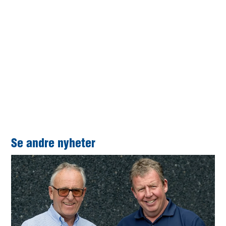
Første dag består av en solid dose teori krydret med humor og eneri. De
påfølgende dagene foregår kurset ut i felt ved praktiske oppgaver og
demonstrasjoner. Foto: Hallvar Undheim
Se andre nyheter