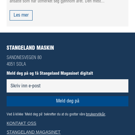
ansatte som har utmerket seg gjennom året. Den mest...
Les mer
STANGELAND MASKIN
SANDNESVEGEN 80
4051 SOLA
Meld deg på og få Stangeland Magasinet digitalt
brukervilkår
Ved å klikke 'Meld deg på' bekrefter du at du godtar våre
.
KONTAKT OSS
STANGELAND MAGASINET